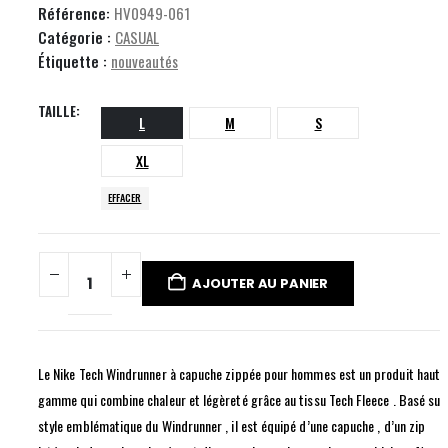
Référence:
HV0949-061
Catégorie :
CASUAL
Étiquette :
nouveautés
TAILLE
L
M
S
XL
EFFACER
AJOUTER AU PANIER
Le Nike Tech Windrunner à capuche zippée pour hommes est un produit haut 
gamme qui combine chaleur et légèreté grâce au tissu Tech Fleece . Basé sur 
style emblématique du Windrunner , il est équipé d’une capuche , d’un zip