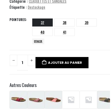
Catégorie :
CLAQUETTES ET SANDALES
Étiquette :
Destockage
POINTURES
37
38
39
40
41
EFFACER
AJOUTER AU PANIER
Autres Couleurs