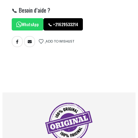
📞 Besoin d’aide ?
WhatsApp
📞 +21629533214
ADD TO WISHLIST