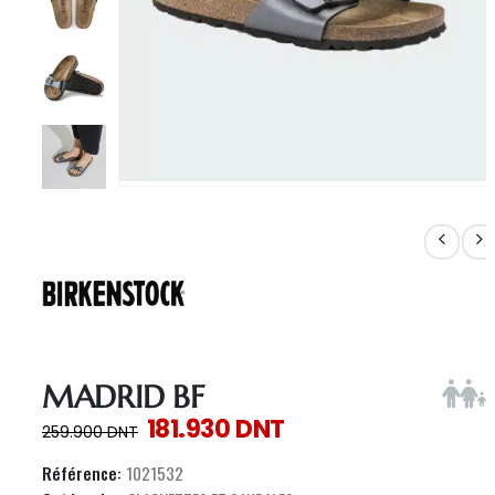
MADRID BF
181.930
DNT
259.900
DNT
Référence:
1021532