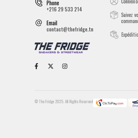
Connexion
Phone
+216 29 533 214
Suivez v
comman
Email
contact@thefridge.tn
Expéditi
© The Fridge 2025. All Rights Reserved