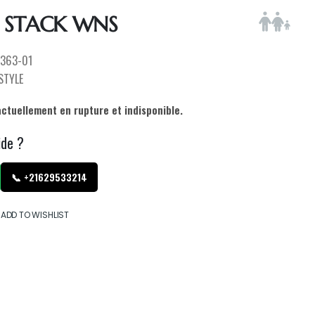
 STACK WNS
363-01
ESTYLE
actuellement en rupture et indisponible.
ide ?
📞 +21629533214
ADD TO WISHLIST