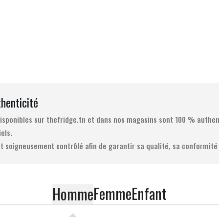
thenticité
 disponibles sur thefridge.tn et dans nos magasins sont 100 % authen
iels.
t soigneusement contrôlé afin de garantir sa qualité, sa conformité 
Femme
Enfant
Homme