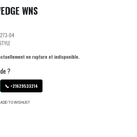
WEDGE WNS
273-04
ESTYLE
actuellement en rupture et indisponible.
ide ?
📞 +21629533214
ADD TO WISHLIST