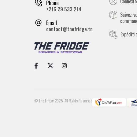
Connexion
Phone
+216 29 533 214
Suivez v
comman
Email
contact@thefridge.tn
Expéditi
© The Fridge 2025. All Rights Reserved