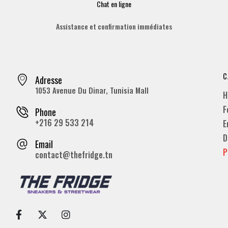
Chat en ligne
Assistance et confirmation immédiates
C
Adresse
1053 Avenue Du Dinar, Tunisia Mall
H
F
Phone
+216 29 533 214
E
D
Email
P
contact@thefridge.tn