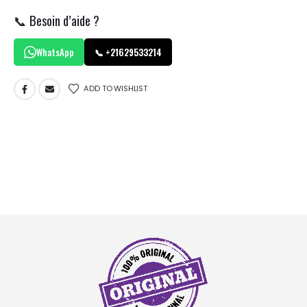
📞 Besoin d’aide ?
WhatsApp
📞 +21629533214
ADD TO WISHLIST