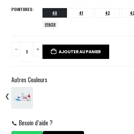
POINTURES
40
41
42
42
EFFACER
AJOUTER AU PANIER
Autres Couleurs
❮
📞 Besoin d’aide ?