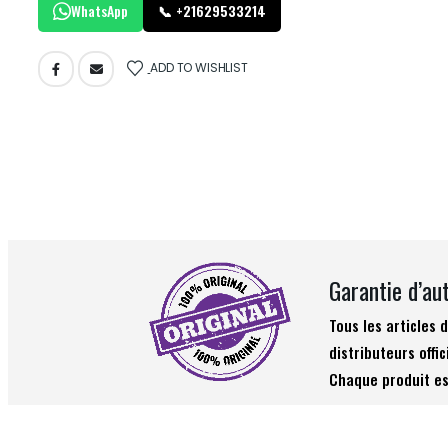
WhatsApp
📞 +21629533214
ADD TO WISHLIST
Garantie d’au
Tous les articles
distributeurs offic
Chaque produit es