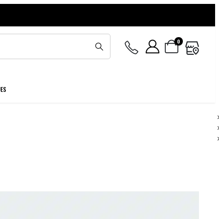
0
UES