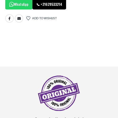
WhatsApp
📞 +21629533214
ADD TO WISHLIST