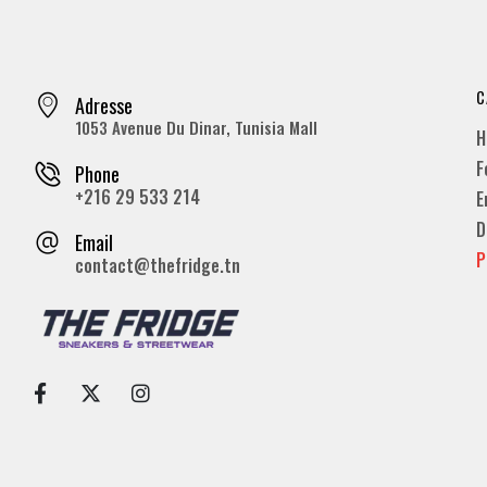
C
Adresse
1053 Avenue Du Dinar, Tunisia Mall
H
F
Phone
+216 29 533 214
E
D
Email
P
contact@thefridge.tn