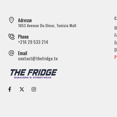
C
Adresse
1053 Avenue Du Dinar, Tunisia Mall
H
F
Phone
+216 29 533 214
E
D
Email
P
contact@thefridge.tn