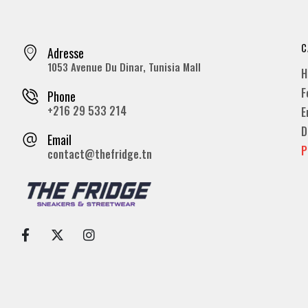
C
Adresse
1053 Avenue Du Dinar, Tunisia Mall
H
F
Phone
+216 29 533 214
E
D
Email
P
contact@thefridge.tn