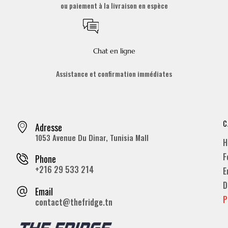
ou paiement à la livraison en espèce
Chat en ligne
Assistance et confirmation immédiates
C
Adresse
1053 Avenue Du Dinar, Tunisia Mall
H
F
Phone
+216 29 533 214
E
D
Email
P
contact@thefridge.tn