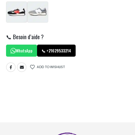
📞 Besoin d’aide ?
WhatsApp
📞 +21629533214
ADD TO WISHLIST