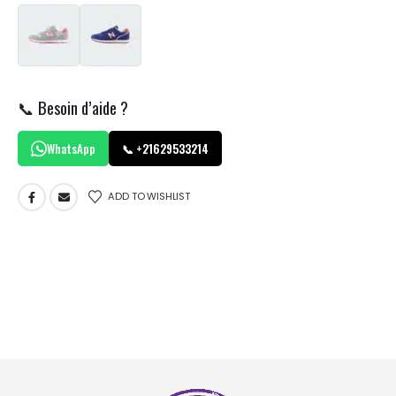
📞 Besoin d’aide ?
WhatsApp
📞 +21629533214
ADD TO WISHLIST