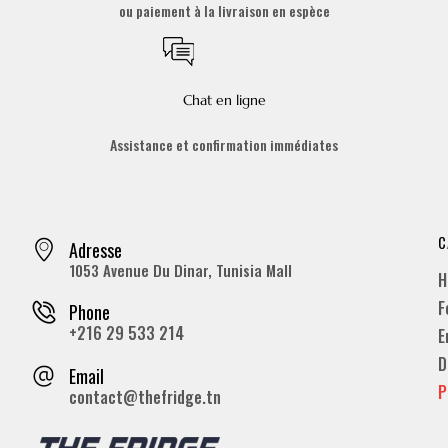
ou paiement à la livraison en espèce
Chat en ligne
Assistance et confirmation immédiates
C
Adresse
1053 Avenue Du Dinar, Tunisia Mall
H
F
Phone
+216 29 533 214
E
D
Email
P
contact@thefridge.tn