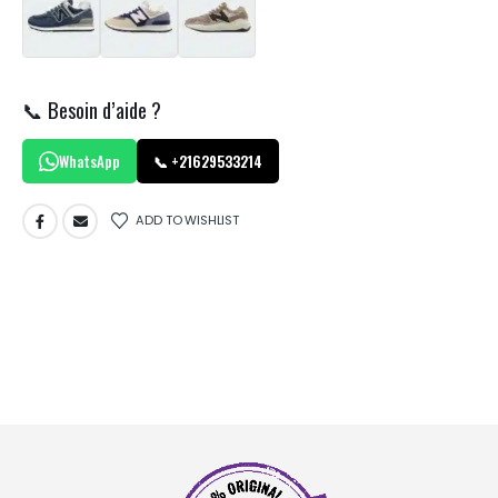
📞 Besoin d’aide ?
WhatsApp
📞 +21629533214
ADD TO WISHLIST