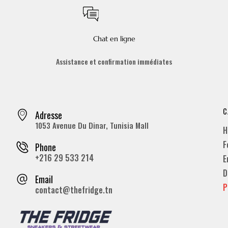
Chat en ligne
Assistance et confirmation immédiates
C
Adresse
1053 Avenue Du Dinar, Tunisia Mall
H
F
Phone
+216 29 533 214
E
D
Email
P
contact@thefridge.tn