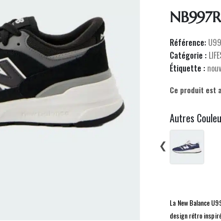
NB997R
Référence:
U99
Catégorie :
LIF
Étiquette :
nou
Ce produit est 
Autres Coule
❮
La New Balance U99
design rétro inspiré