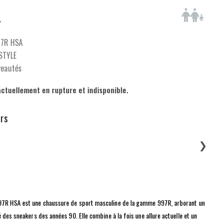
7R HSA
ESTYLE
veautés
actuellement en rupture et indisponible.
urs
❯
7R HSA est une chaussure de sport masculine de la gamme 997R, arborant un
 des sneakers des années 90. Elle combine à la fois une allure actuelle et un