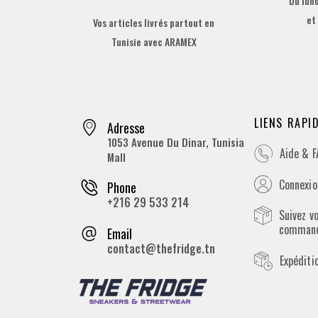
Du lund
et
Vos articles livrés partout en
Tunisie avec ARAMEX
LIENS RAPI
Adresse
1053 Avenue Du Dinar, Tunisia
Aide & 
Mall
Connexion
Phone
+216 29 533 214
Suivez v
comman
Email
contact@thefridge.tn
Expéditi