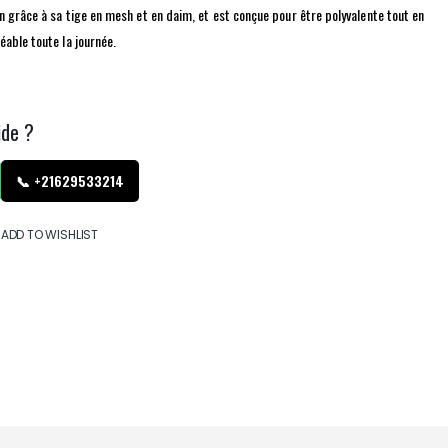
n grâce à sa tige en mesh et en daim, et est conçue pour être polyvalente tout en
éable toute la journée.
ide ?
📞 +21629533214
ADD TO WISHLIST