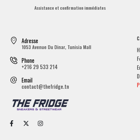
Assistance et confirmation immédiates
C
Adresse
1053 Avenue Du Dinar, Tunisia Mall
H
F
Phone
+216 29 533 214
E
D
Email
P
contact@thefridge.tn