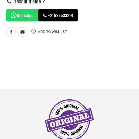
📞 Besoin d’aide ?
WhatsApp
📞 +21629533214
ADD TO WISHLIST