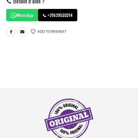
📞 Besoin d’aide ?
WhatsApp
📞 +21629533214
ADD TO WISHLIST