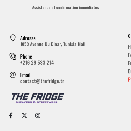
Assistance et confirmation immédiates
C
Adresse
1053 Avenue Du Dinar, Tunisia Mall
H
F
Phone
+216 29 533 214
E
D
Email
P
contact@thefridge.tn