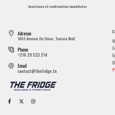
Assistance et confirmation immédiates
C
Adresse
1053 Avenue Du Dinar, Tunisia Mall
H
F
Phone
+216 29 533 214
E
D
Email
P
contact@thefridge.tn