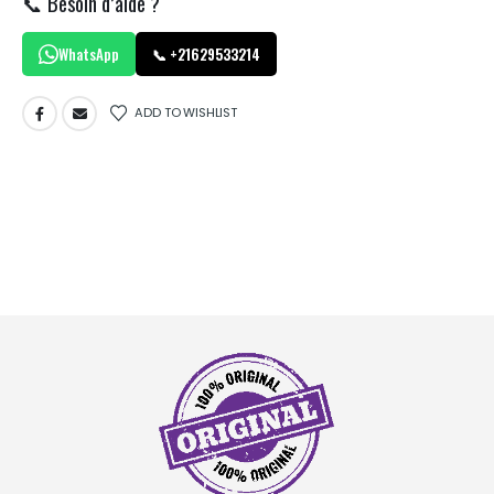
📞 Besoin d’aide ?
WhatsApp
📞 +21629533214
ADD TO WISHLIST