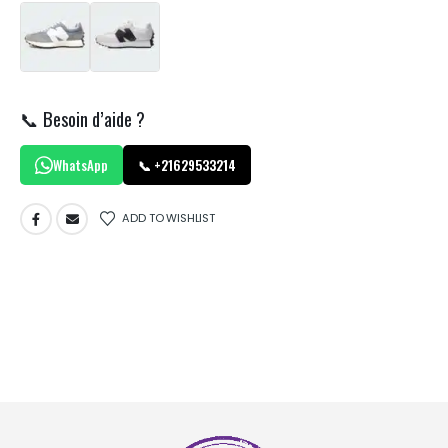
📞 Besoin d’aide ?
WhatsApp
📞 +21629533214
ADD TO WISHLIST