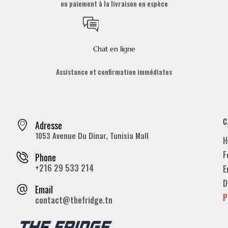
ou paiement à la livraison en espèce
Chat en ligne
Assistance et confirmation immédiates
C
Adresse
1053 Avenue Du Dinar, Tunisia Mall
H
F
Phone
+216 29 533 214
E
D
Email
P
contact@thefridge.tn