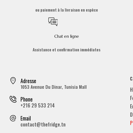
ou paiement à la livraison en espèce
Chat en ligne
Assistance et confirmation immédiates
C
Adresse
1053 Avenue Du Dinar, Tunisia Mall
H
F
Phone
+216 29 533 214
E
D
Email
P
contact@thefridge.tn