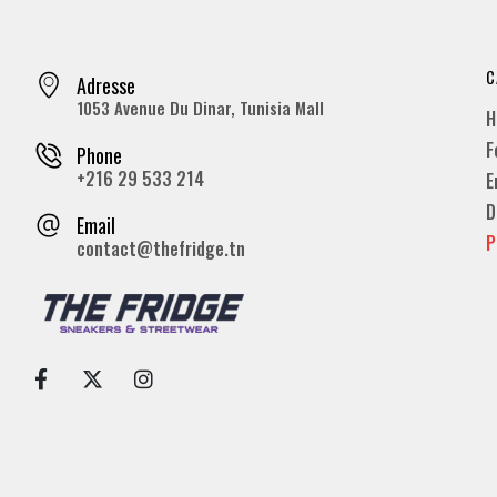
C
Adresse
1053 Avenue Du Dinar, Tunisia Mall
H
F
Phone
+216 29 533 214
E
D
Email
P
contact@thefridge.tn