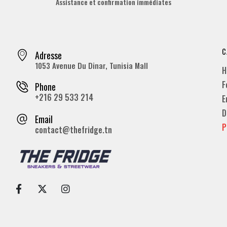
Assistance et confirmation immédiates
C
Adresse
1053 Avenue Du Dinar, Tunisia Mall
H
F
Phone
+216 29 533 214
E
D
Email
P
contact@thefridge.tn