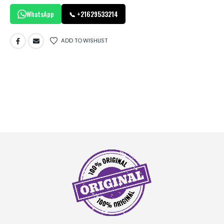
WhatsApp
📞 +21629533214
ADD TO WISHLIST