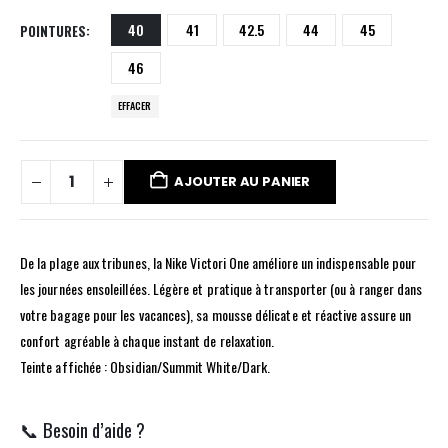
40
41
42.5
44
45
POINTURES
46
EFFACER
AJOUTER AU PANIER
De la plage aux tribunes, la Nike Victori One améliore un indispensable pour
les journées ensoleillées. Légère et pratique à transporter (ou à ranger dans
votre bagage pour les vacances), sa mousse délicate et réactive assure un
confort agréable à chaque instant de relaxation.
Teinte affichée : Obsidian/Summit White/Dark.
📞 Besoin d’aide ?