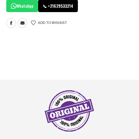
WhatsApp
📞 +21629533214
ADD TO WISHLIST