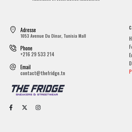
C
Adresse
1053 Avenue Du Dinar, Tunisia Mall
H
F
Phone
+216 29 533 214
E
D
Email
P
contact@thefridge.tn