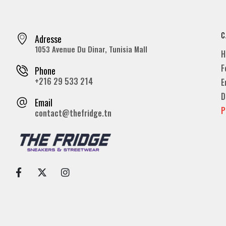
C
Adresse
1053 Avenue Du Dinar, Tunisia Mall
H
F
Phone
+216 29 533 214
E
D
Email
P
contact@thefridge.tn