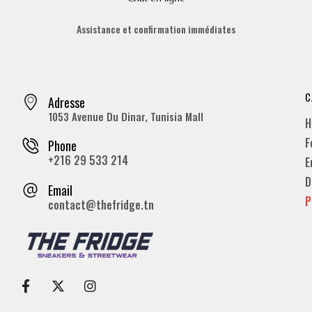
Assistance et confirmation immédiates
C
Adresse
1053 Avenue Du Dinar, Tunisia Mall
H
F
Phone
+216 29 533 214
E
D
Email
P
contact@thefridge.tn