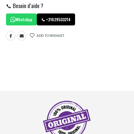
📞 Besoin d’aide ?
WhatsApp
📞 +21629533214
ADD TO WISHLIST