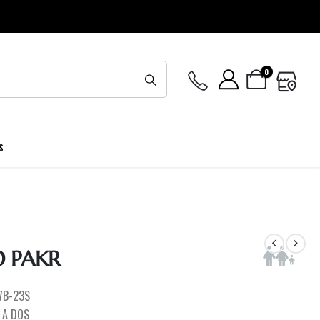
0
S
 PAKR
7B-23S
 A DOS