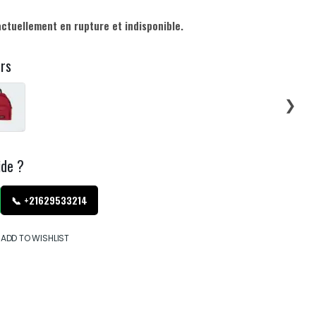
actuellement en rupture et indisponible.
urs
❯
ide ?
📞 +21629533214
ADD TO WISHLIST