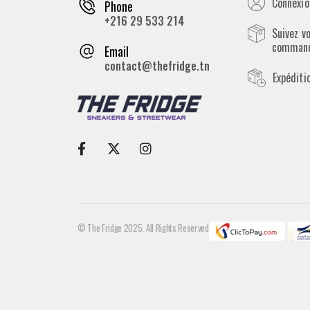
Connexion
Phone
+216 29 533 214
Suivez v
comman
Email
contact@thefridge.tn
Expéditi
© The Fridge 2025. All Rights Reserved