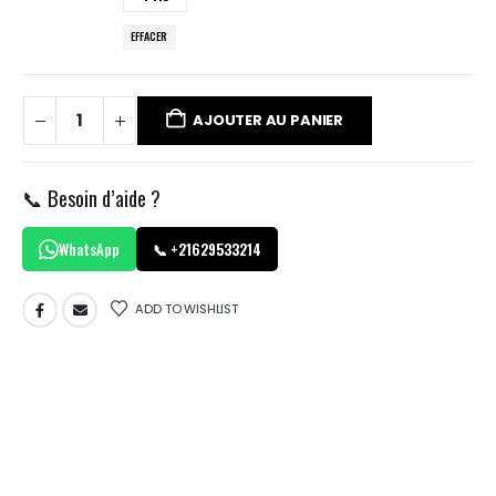
EFFACER
AJOUTER AU PANIER
📞 Besoin d’aide ?
WhatsApp
📞 +21629533214
ADD TO WISHLIST