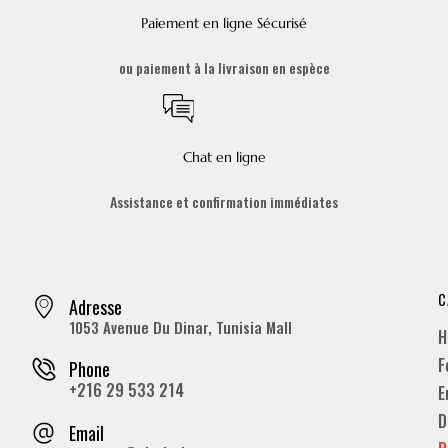
Paiement en ligne Sécurisé
ou paiement à la livraison en espèce
Chat en ligne
Assistance et confirmation immédiates
C
Adresse
1053 Avenue Du Dinar, Tunisia Mall
H
F
Phone
+216 29 533 214
E
D
Email