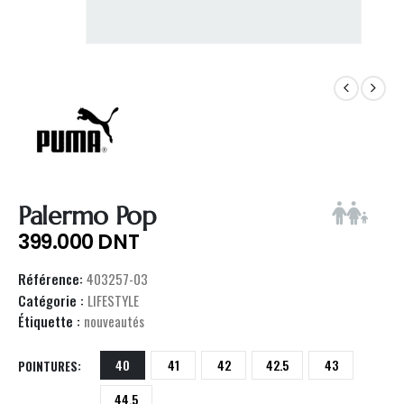
Palermo Pop
399.000
DNT
Référence:
403257-03
Catégorie :
LIFESTYLE
Étiquette :
nouveautés
40
41
42
42.5
43
POINTURES
44.5