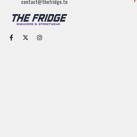
P
contact@thefridge.tn