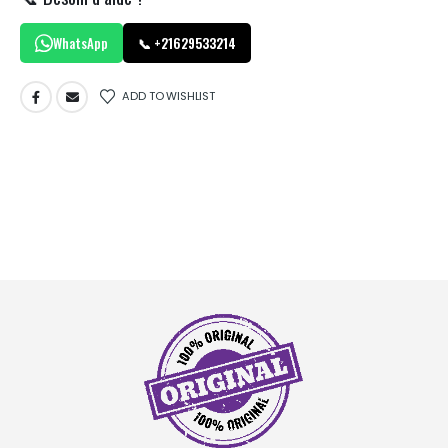
WhatsApp
📞 +21629533214
ADD TO WISHLIST