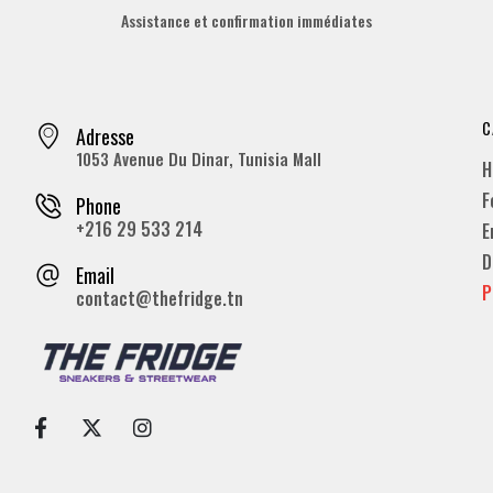
Assistance et confirmation immédiates
C
Adresse
1053 Avenue Du Dinar, Tunisia Mall
H
F
Phone
+216 29 533 214
E
D
Email
P
contact@thefridge.tn