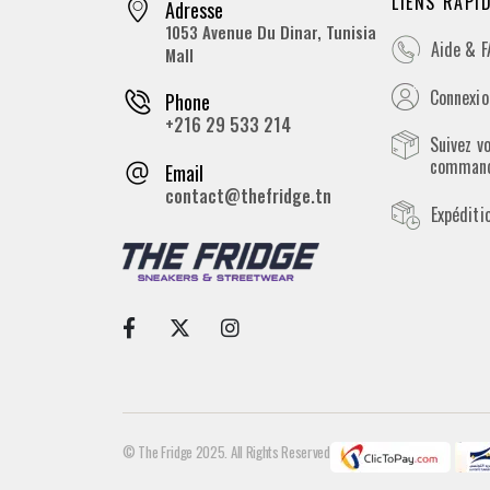
LIENS RAPI
Adresse
1053 Avenue Du Dinar, Tunisia
Aide & 
Mall
Connexion
Phone
+216 29 533 214
Suivez v
comman
Email
contact@thefridge.tn
Expéditi
© The Fridge 2025. All Rights Reserved