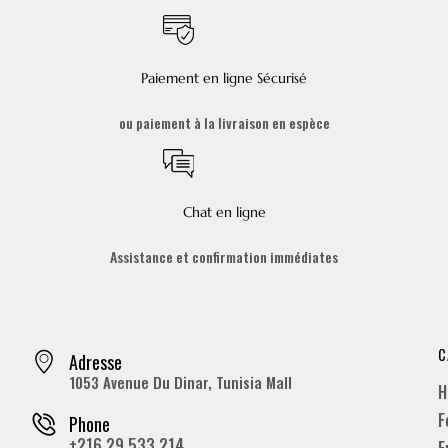
Paiement en ligne Sécurisé
ou paiement à la livraison en espèce
Chat en ligne
Assistance et confirmation immédiates
C
Adresse
1053 Avenue Du Dinar, Tunisia Mall
H
F
Phone
+216 29 533 214
E