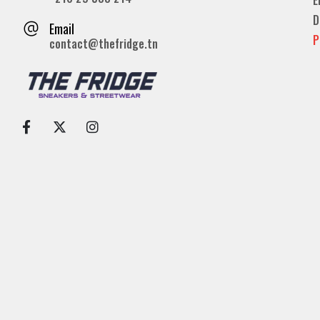
D
Email
P
contact@thefridge.tn