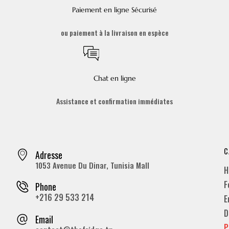
Paiement en ligne Sécurisé
ou paiement à la livraison en espèce
Chat en ligne
Assistance et confirmation immédiates
C
Adresse
1053 Avenue Du Dinar, Tunisia Mall
H
F
Phone
+216 29 533 214
E
D
Email
P