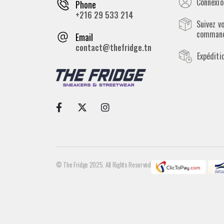
Connexion
Phone
+216 29 533 214
Suivez v
comman
Email
contact@thefridge.tn
Expéditi
© The Fridge 2025. All Rights Reserved