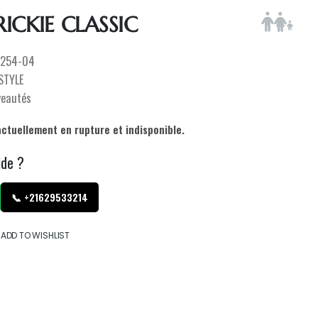
ICKIE CLASSIC
254-04
ESTYLE
veautés
actuellement en rupture et indisponible.
ide ?
📞 +21629533214
ADD TO WISHLIST