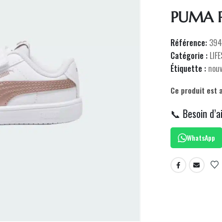
PUMA R
Référence:
394
Catégorie :
LIF
Étiquette :
nou
Ce produit est 
📞 Besoin d’a
WhatsApp