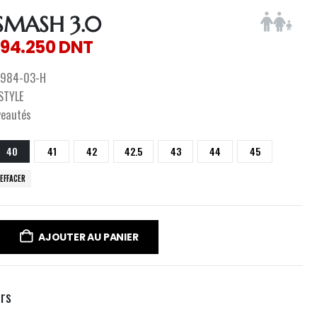
SMASH 3.0
194.250
DNT
984-03-H
ESTYLE
veautés
40
41
42
42.5
43
44
45
EFFACER
AJOUTER AU PANIER
urs