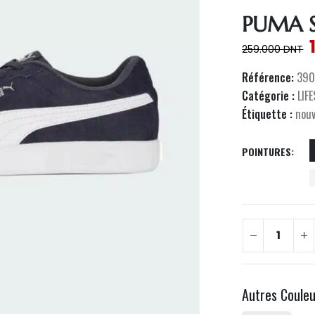
PUMA 
259.000
DNT
Référence:
390
Catégorie :
LIF
Étiquette :
nou
POINTURES
Autres Coule