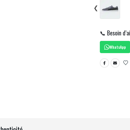
❮
📞 Besoin d’a
WhatsApp
thenticité