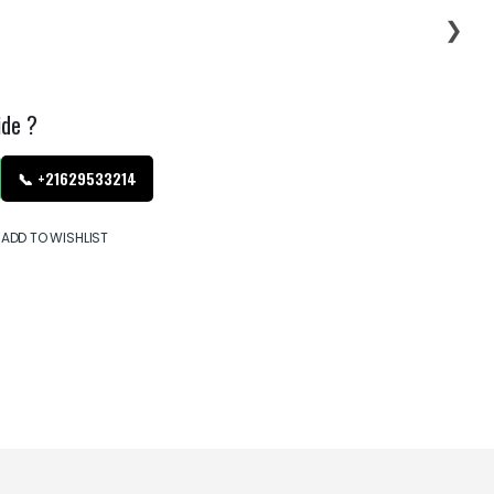
❯
ide ?
📞 +21629533214
ADD TO WISHLIST