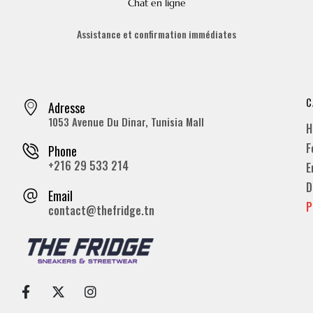
Chat en ligne
Assistance et confirmation immédiates
C
Adresse
1053 Avenue Du Dinar, Tunisia Mall
H
F
Phone
+216 29 533 214
E
D
Email
P
contact@thefridge.tn