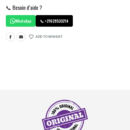
📞 Besoin d’aide ?
WhatsApp
📞 +21629533214
ADD TO WISHLIST