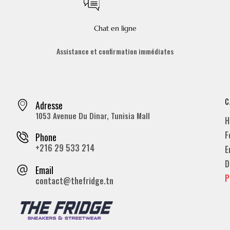
Chat en ligne
Assistance et confirmation immédiates
C
Adresse
1053 Avenue Du Dinar, Tunisia Mall
H
F
Phone
+216 29 533 214
E
D
Email
P
contact@thefridge.tn