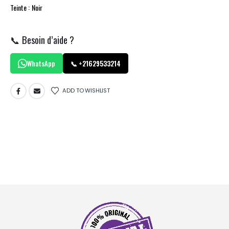
Teinte : Noir
📞 Besoin d’aide ?
WhatsApp
📞 +21629533214
ADD TO WISHLIST