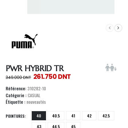
PWR HYBRID TR
261.750
DNT
349.000
DNT
Référence:
310282-10
Catégorie :
CASUAL
Étiquette :
nouveautés
40
40.5
41
42
42.5
POINTURES
43
44.5
45