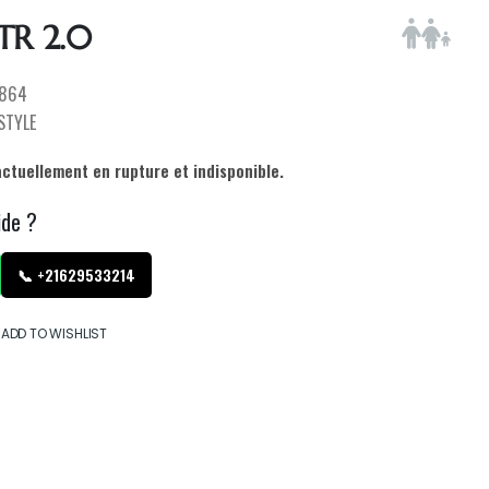
TR 2.0
864
ESTYLE
actuellement en rupture et indisponible.
ide ?
📞 +21629533214
ADD TO WISHLIST