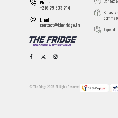
Connexion
Phone
+216 29 533 214
Suivez v
comman
Email
contact@thefridge.tn
Expéditi
© The Fridge 2025. All Rights Reserved