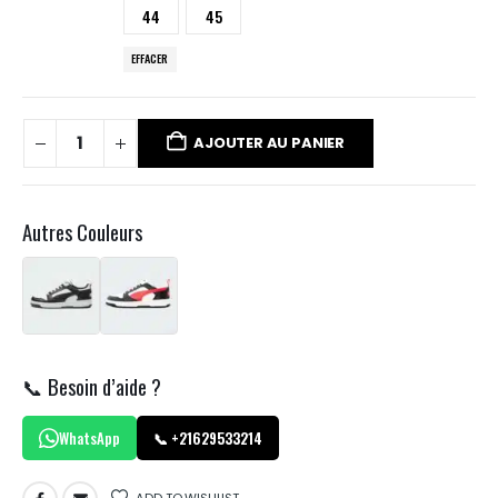
44
45
EFFACER
AJOUTER AU PANIER
Autres Couleurs
📞 Besoin d’aide ?
WhatsApp
📞 +21629533214
ADD TO WISHLIST