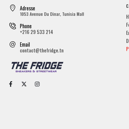
C
Adresse
1053 Avenue Du Dinar, Tunisia Mall
H
F
Phone
+216 29 533 214
E
D
Email
P
contact@thefridge.tn