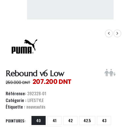
Rebound v6 Low
207.200
DNT
259.000
DNT
Référence:
392328-01
Catégorie :
LIFESTYLE
Étiquette :
nouveautés
40
41
42
42.5
43
POINTURES