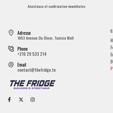
Assistance et confirmation immédiates
C
Adresse
1053 Avenue Du Dinar, Tunisia Mall
H
F
Phone
+216 29 533 214
E
D
Email
P
contact@thefridge.tn