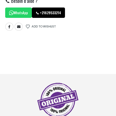
📞 Besoin d’aide ?
WhatsApp
📞 +21629533214
ADD TO WISHLIST