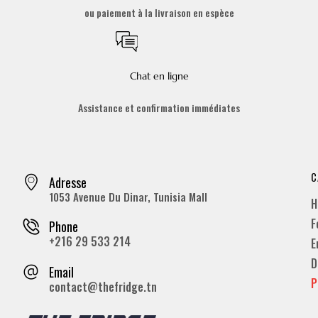
ou paiement à la livraison en espèce
Chat en ligne
Assistance et confirmation immédiates
C
Adresse
1053 Avenue Du Dinar, Tunisia Mall
H
F
Phone
+216 29 533 214
E
D
Email
P
contact@thefridge.tn