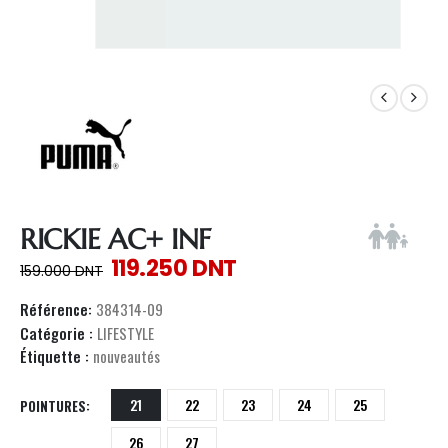
RICKIE AC+ INF
119.250
DNT
159.000
DNT
Référence:
384314-09
Catégorie :
LIFESTYLE
Étiquette :
nouveautés
21
22
23
24
25
POINTURES
26
27