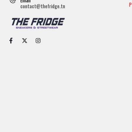
P
contact@thefridge.tn