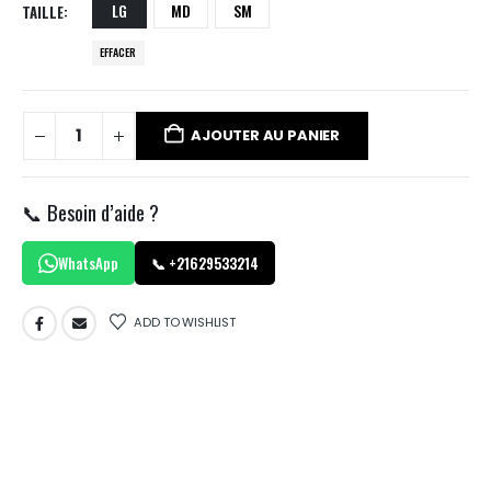
LG
MD
SM
TAILLE
EFFACER
AJOUTER AU PANIER
📞 Besoin d’aide ?
WhatsApp
📞 +21629533214
ADD TO WISHLIST