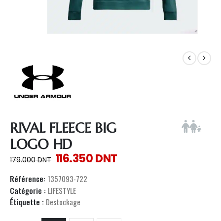
RIVAL FLEECE BIG
LOGO HD
116.350
DNT
179.000
DNT
Référence:
1357093-722
Catégorie :
LIFESTYLE
Étiquette :
Destockage