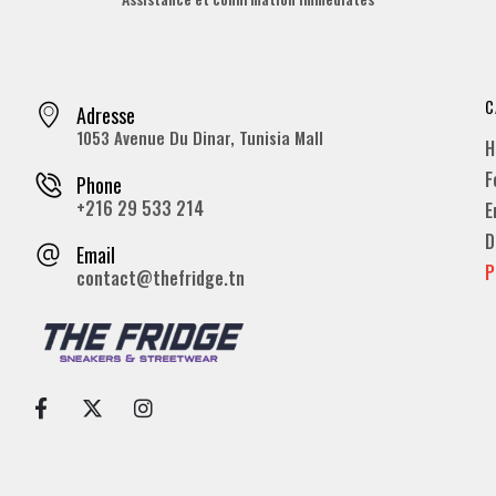
C
Adresse
1053 Avenue Du Dinar, Tunisia Mall
H
F
Phone
+216 29 533 214
E
D
Email
P
contact@thefridge.tn