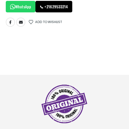
WhatsApp
📞 +21629533214
ADD TO WISHLIST