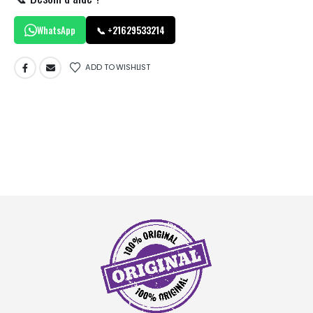
WhatsApp
📞 +21629533214
ADD TO WISHLIST