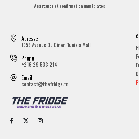
Assistance et confirmation immédiates
C
Adresse
1053 Avenue Du Dinar, Tunisia Mall
H
F
Phone
+216 29 533 214
E
D
Email
P
contact@thefridge.tn