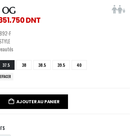
 OG
351.750
DNT
892-F
ESTYLE
veautés
37.5
38
38.5
39.5
40
EFFACER
AJOUTER AU PANIER
urs