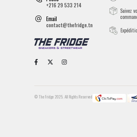
+216 29 533 214
Suivez v
comman
Email
contact@thefridge.tn
Expéditi
© The Fridge 2025. All Rights Reserved