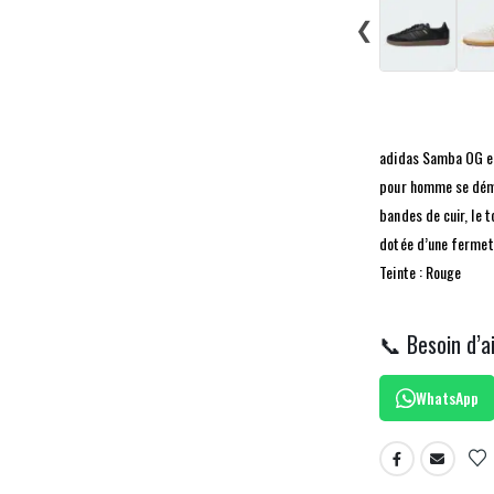
❮
adidas Samba OG en
pour homme se démar
bandes de cuir, le 
dotée d’une fermetu
Teinte : Rouge
📞 Besoin d’a
WhatsApp