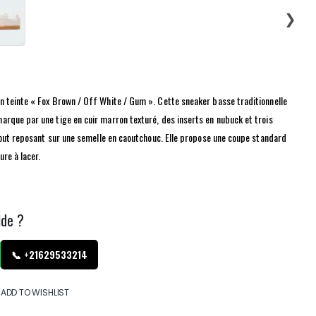
❯
 teinte « Fox Brown / Off White / Gum ». Cette sneaker basse traditionnelle
que par une tige en cuir marron texturé, des inserts en nubuck et trois
tout reposant sur une semelle en caoutchouc. Elle propose une coupe standard
re à lacer.
ide ?
📞 +21629533214
ADD TO WISHLIST