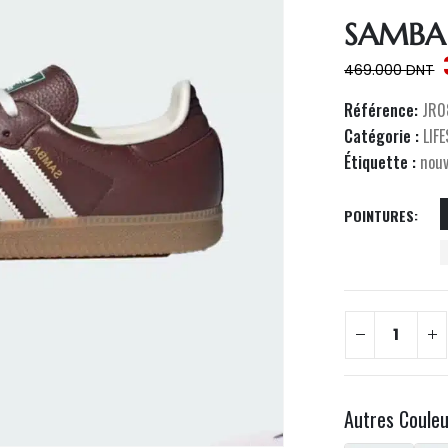
SAMBA
469.000
DNT
Référence:
JR0
Catégorie :
LIF
Étiquette :
nou
POINTURES
Autres Coule