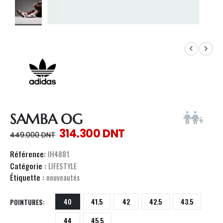
SAMBA OG
314.300
DNT
449.000
DNT
Référence:
IH4881
Catégorie :
LIFESTYLE
Étiquette :
nouveautés
40
41.5
42
42.5
43.5
POINTURES
44
45.5