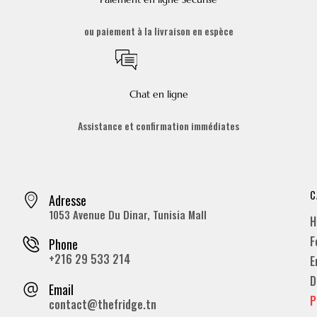
ou paiement à la livraison en espèce
Chat en ligne
Assistance et confirmation immédiates
C
Adresse
1053 Avenue Du Dinar, Tunisia Mall
H
F
Phone
+216 29 533 214
E
D
Email
P
contact@thefridge.tn