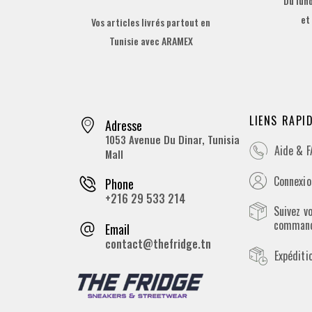
Du lund
et
Vos articles livrés partout en
Tunisie avec ARAMEX
LIENS RAPI
Adresse
1053 Avenue Du Dinar, Tunisia
Aide & 
Mall
Connexion
Phone
+216 29 533 214
Suivez v
comman
Email
contact@thefridge.tn
Expéditi