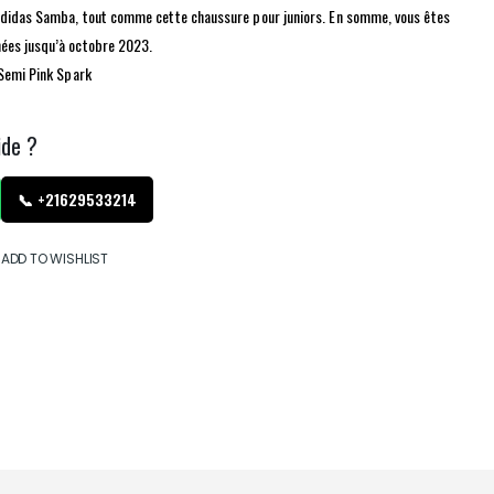
adidas Samba, tout comme cette chaussure pour juniors. En somme, vous êtes
ées jusqu’à octobre 2023.
 Semi Pink Spark
ide ?
📞 +21629533214
ADD TO WISHLIST