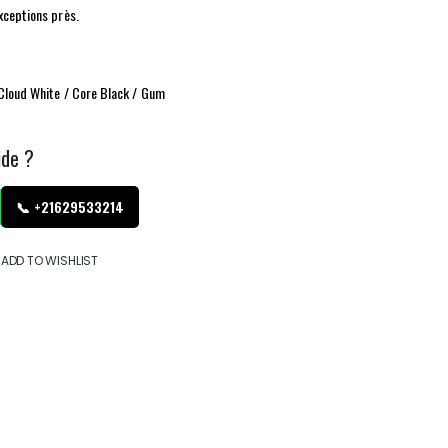
exceptions près.
 Cloud White / Core Black / Gum
ide ?
📞 +21629533214
ADD TO WISHLIST