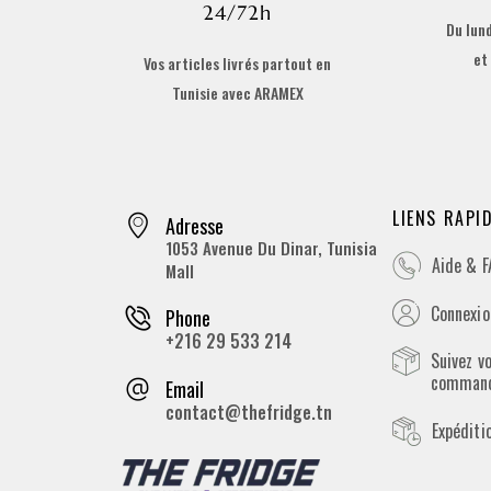
24/72h
Du lund
et
Vos articles livrés partout en
Tunisie avec ARAMEX
LIENS RAPI
Adresse
1053 Avenue Du Dinar, Tunisia
Aide & 
Mall
Connexion
Phone
+216 29 533 214
Suivez v
comman
Email
contact@thefridge.tn
Expéditi