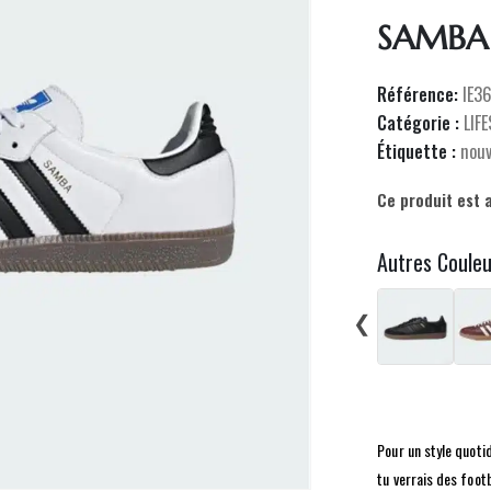
SAMBA
Référence:
IE3
Catégorie :
LIF
Étiquette :
nou
Ce produit est 
Autres Coule
❮
Pour un style quoti
tu verrais des foo