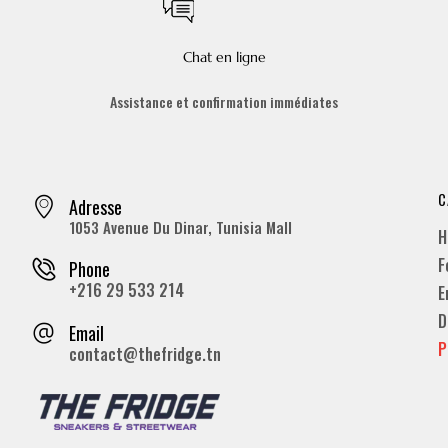
Chat en ligne
Assistance et confirmation immédiates
C
Adresse
1053 Avenue Du Dinar, Tunisia Mall
H
F
Phone
+216 29 533 214
E
D
Email
P
contact@thefridge.tn