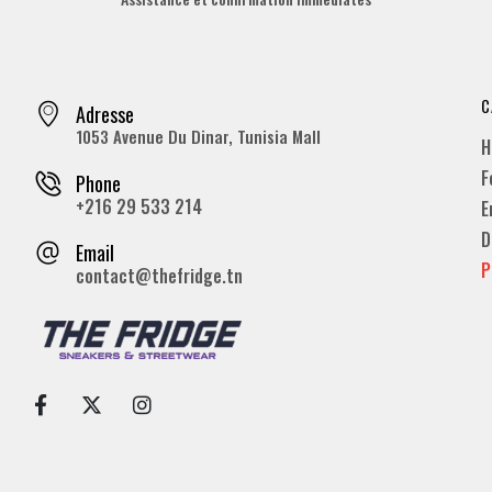
C
Adresse
1053 Avenue Du Dinar, Tunisia Mall
H
F
Phone
+216 29 533 214
E
D
Email
P
contact@thefridge.tn