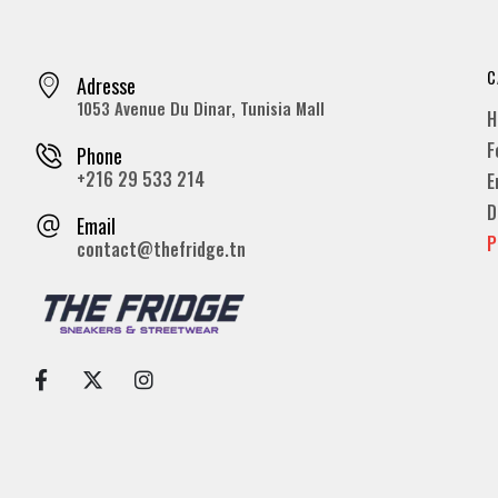
C
Adresse
1053 Avenue Du Dinar, Tunisia Mall
H
F
Phone
+216 29 533 214
E
D
Email
P
contact@thefridge.tn