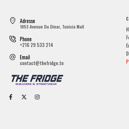
C
Adresse
1053 Avenue Du Dinar, Tunisia Mall
H
F
Phone
+216 29 533 214
E
D
Email
P
contact@thefridge.tn