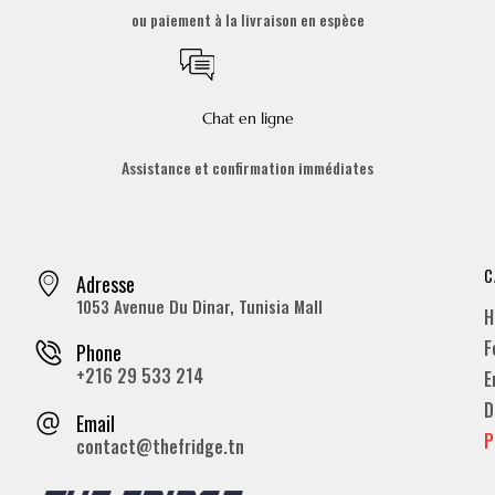
ou paiement à la livraison en espèce
Chat en ligne
Assistance et confirmation immédiates
C
Adresse
1053 Avenue Du Dinar, Tunisia Mall
H
F
Phone
+216 29 533 214
E
D
Email
P
contact@thefridge.tn