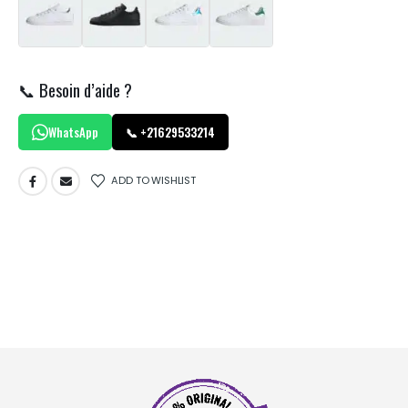
📞 Besoin d’aide ?
WhatsApp
📞 +21629533214
ADD TO WISHLIST