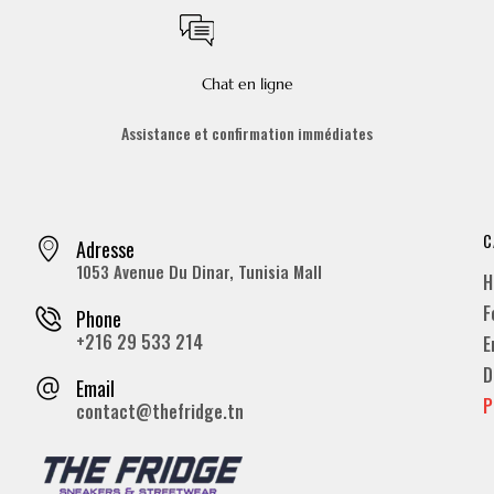
Chat en ligne
Assistance et confirmation immédiates
C
Adresse
1053 Avenue Du Dinar, Tunisia Mall
H
F
Phone
+216 29 533 214
E
D
Email
P
contact@thefridge.tn